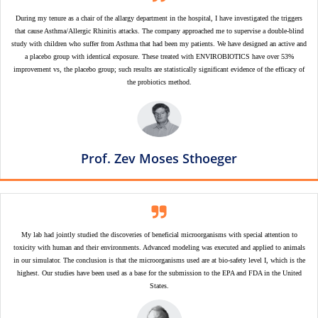
During my tenure as a chair of the allargy department in the hospital, I have investigated the triggers
that cause Asthma/Allergic Rhinitis attacks. The company approached me to supervise a double-blind
study with children who suffer from Asthma that had been my patients. We have designed an active and
a placebo group with identical exposure. These treated with ENVIROBIOTICS have over 53%
improvement vs, the placebo group; such results are statistically significant evidence of the efficacy of
the probiotics method.
Prof. Zev Moses Sthoeger
My lab had jointly studied the discoveries of beneficial microorganisms with special attention to
toxicity with human and their environments. Advanced modeling was executed and applied to animals
in our simulator. The conclusion is that the microorganisms used are at bio-safety level I, which is the
highest. Our studies have been used as a base for the submission to the EPA and FDA in the United
States.