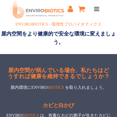
コ
ン
テ
ン
ENVIROBIOTICS - 環境性プロバイオティクス
ツ
屋内空間をより健康的で安全な環境に変えましょ
へ
ス
う。
キ
ッ
プ
屋内空間が病んでいる場合、私たちはど
うすれば健康を維持できるでしょうか？
屋内環境にENVIRO
BIOTICS
を取り入れましょう。
カビと白かび
ENVIRO
BIOTICS
は、有毒なカビの胞子が生きたカビに